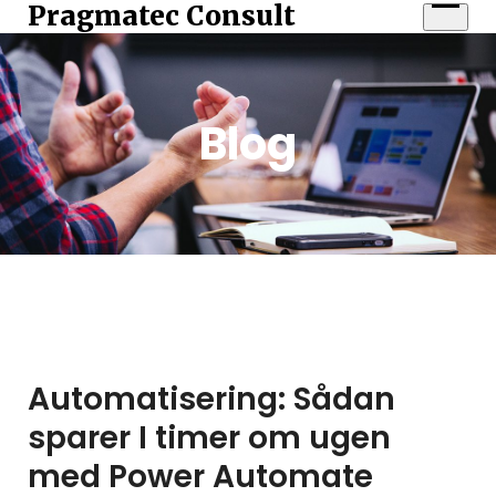
Skip
Pragmatec Consult
Open
to
menu
content
Blog
Automatisering: Sådan
sparer I timer om ugen
med Power Automate