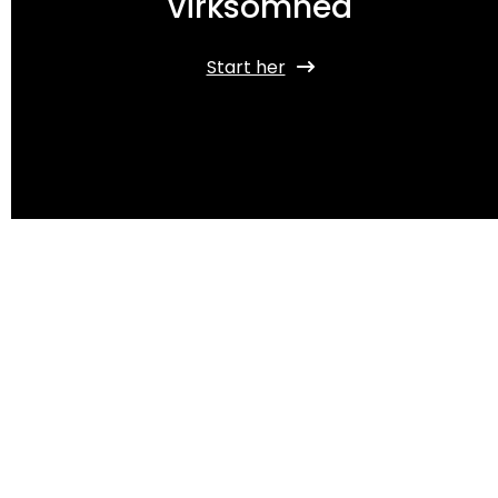
virksomhed
Start her
Pragmatec Consult
Datadrevet vækstpartner
LinkedIn
Email
Phon